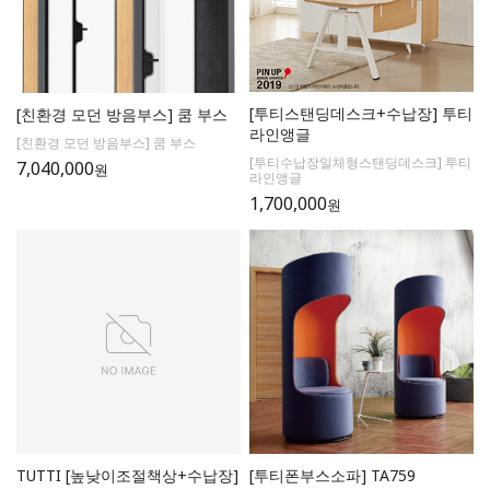
[투티스탠딩데스크+수납장] 투티
[친환경 모던 방음부스] 쿰 부스
라인앵글
[친환경 모던 방음부스] 쿰 부스
[투티수납장일체형스탠딩데스크] 투티
7,040,000
원
라인앵글
1,700,000
원
TUTTI [높낮이조절책상+수납장]
[투티폰부스소파] TA759