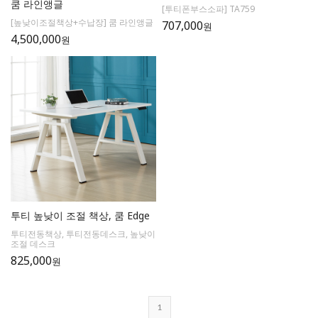
쿰 라인앵글
[투티폰부스소파] TA759
[높낮이조절책상+수납장] 쿰 라인앵글
707,000
원
4,500,000
원
투티 높낮이 조절 책상, 쿰 Edge
투티전동책상, 투티전동데스크, 높낮이
조절 데스크
825,000
원
1