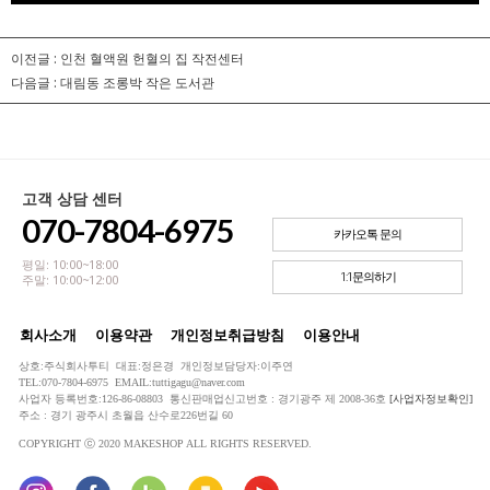
이전글 :
인천 혈액원 헌혈의 집 작전센터
다음글 :
대림동 조롱박 작은 도서관
고객 상담 센터
070-7804-6975
카카오톡 문의
평일: 10:00~18:00
1:1문의하기
주말: 10:00~12:00
회사소개
이용약관
개인정보취급방침
이용안내
상호:주식회사투티 대표:정은경 개인정보담당자:이주연
TEL:070-7804-6975 EMAIL:tuttigagu@naver.com
사업자 등록번호:126-86-08803 통신판매업신고번호 : 경기광주 제 2008-36호
[사업자정보확인]
주소 : 경기 광주시 초월읍 산수로226번길 60
COPYRIGHT ⓒ 2020 MAKESHOP ALL RIGHTS RESERVED.