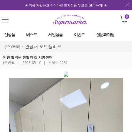
★ 지금 가입하고 수퍼마켓 인기상품 무료로 GET 하자! ★
0
신상품
베스트
세일상품
이벤트
질문과 대답
(주)투티 - 관공서 포트폴리오
인천 혈액원 헌혈의 집 시흥센터
(주)투티
|
2023-05-10
|
조회수 2231