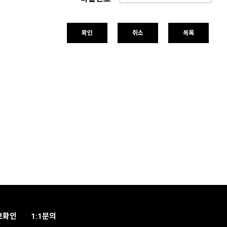
확인
취소
목록
보확인
1:1문의