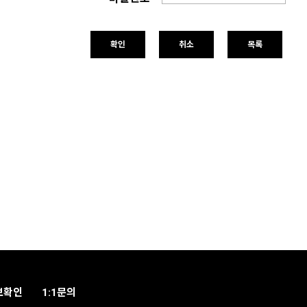
확인
취소
목록
보확인
1:1문의