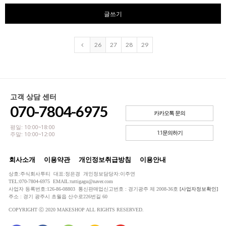
글쓰기
26
27
28
29
고객 상담 센터
070-7804-6975
카카오톡 문의
평일: 10:00~18:00
1:1문의하기
주말: 10:00~12:00
회사소개
이용약관
개인정보취급방침
이용안내
상호:주식회사투티 대표:정은경 개인정보담당자:이주연
TEL:070-7804-6975 EMAIL:tuttigagu@naver.com
사업자 등록번호:126-86-08803 통신판매업신고번호 : 경기광주 제 2008-36호
[사업자정보확인]
주소 : 경기 광주시 초월읍 산수로226번길 60
COPYRIGHT ⓒ 2020 MAKESHOP ALL RIGHTS RESERVED.