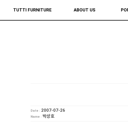
TUTTI FURNITURE
ABOUT US
PO
2007-07-26
Date :
박상호
Name :