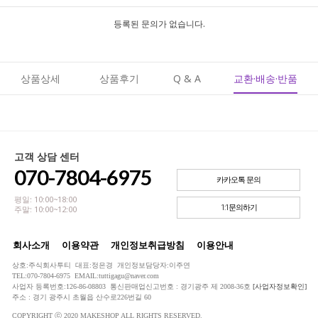
등록된 문의가 없습니다.
상품상세
상품후기
Q & A
교환·배송·반품
고객 상담 센터
070-7804-6975
카카오톡 문의
평일: 10:00~18:00
1:1문의하기
주말: 10:00~12:00
회사소개
이용약관
개인정보취급방침
이용안내
상호:주식회사투티 대표:정은경 개인정보담당자:이주연
TEL:070-7804-6975 EMAIL:tuttigagu@naver.com
사업자 등록번호:126-86-08803 통신판매업신고번호 : 경기광주 제 2008-36호
[사업자정보확인]
주소 : 경기 광주시 초월읍 산수로226번길 60
COPYRIGHT ⓒ 2020 MAKESHOP ALL RIGHTS RESERVED.